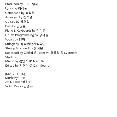
Produced by 015B, 양파
Lyrics by 정석원
Composed by 정석원
Arranged by 정석원
Guitars by 장호일
Bass by 김진환
Piano & Keyboards by 정석원
Drums Programming by 정석원
Vocals by 양파
Strings by ‘정석원손가락악단’
Strings Arranged by 정석원
Recorded by 김영식 @ Team 89, 홍용철 @ Evermore
Studios
Mixed by 김영식 @ Team 89
Edited by 김영식 @ Qish Sound
[MV CREDITS]
Music by 015B
Art Director 배하진
Video Works 김준규
*Thanks to
양파 – 이번에 처음으로 함께 작업한 보석 같은 가수
‘양파’씨에게 감사드립니다. 또 함께 작업하길!
윤종신 – ‘윤종신’이 부른 ‘1월부터 6월까지’가 없었다
면 ‘6월부터 1월까지’도 존재하지 않았을 겁니다. 다시
한 번 감사를!