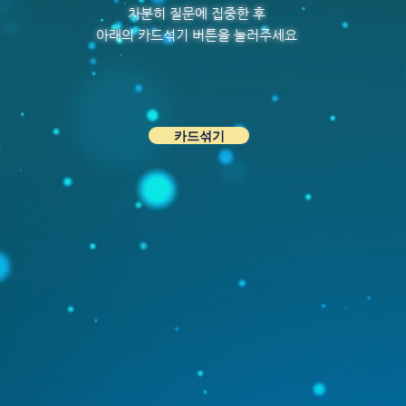
차분히 질문에 집중한 후
아래의 카드섞기 버튼을 눌러주세요
카드섞기