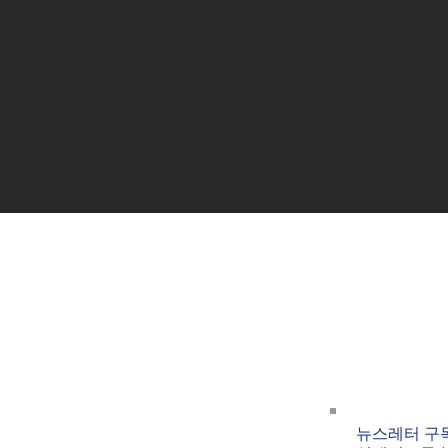
​서울시 강남구 논현동 142길 37, 1F
더공일오비
E-Mail :
contact@015b.co.kr
카카오톡(플러스친구추가) : @the015B
더공일오비
www.015b.co.kr
뉴스레터 구