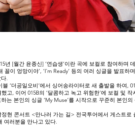
015년 [월간 윤종신] ‘연습생’이란 곡에 보컬로 참여하며
내 꼴이 엉망이야’, ‘I`m Ready’ 등의 여러 싱글을 발
다.
 레이블 ‘더공일오비’에서 싱어송라이터로 새 출발을 하여, 01
여했고, 이어 015B의 ‘달콤하고 녹고 위험한’에 보컬 및
표하는 본인의 싱글 ‘My Muse’를 시작으로 꾸준히 본인
월 박정현 콘서트 <만나러 가는 길> 전국투어에서 게스트로
해 여러분을 만나고 있다.