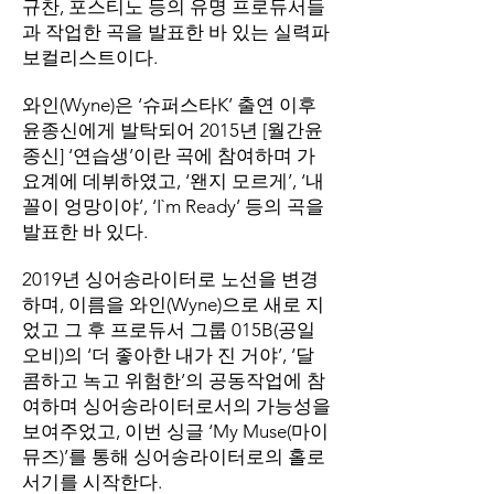
규찬, 포스티노 등의 유명 프로듀서들
과 작업한 곡을 발표한 바 있는 실력파
보컬리스트이다.
와인(Wyne)은 ‘슈퍼스타K’ 출연 이후
윤종신에게 발탁되어 2015년 [월간윤
종신] ‘연습생’이란 곡에 참여하며 가
요계에 데뷔하였고, ‘왠지 모르게’, ‘내
꼴이 엉망이야’, ‘I`m Ready’ 등의 곡을
발표한 바 있다.
2019년 싱어송라이터로 노선을 변경
하며, 이름을 와인(Wyne)으로 새로 지
었고 그 후 프로듀서 그룹 015B(공일
오비)의 ‘더 좋아한 내가 진 거야’, ‘달
콤하고 녹고 위험한’의 공동작업에 참
여하며 싱어송라이터로서의 가능성을
보여주었고, 이번 싱글 ‘My Muse(마이
뮤즈)’를 통해 싱어송라이터로의 홀로
서기를 시작한다.