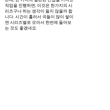
작업을 진행하면, 이것은 한가지의 시
리즈구나 하는 생각이 들지 않을까 합
니다. 시간이 흘러서 곡들이 많이 쌓이
면 시리즈별로 모아서 한번에 들어보
는 것도 좋겠네요.
앞으로 발매될 015B의 두가지 싱글 시
리즈 'New Edition'과 'The Legacy'에
많은 관심과 응원 부탁드립니다.
News Main
​서울시 강남구 논현동 142길 37, 1F
더공일오비
E-Mail :
contact@015b.co.kr